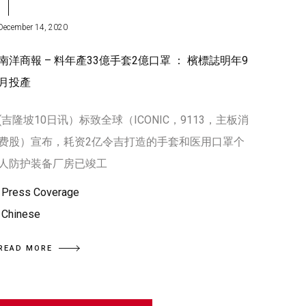
December 14, 2020
南洋商報 – 料年產33億手套2億口罩 ： 檳標誌明年9
月投產
(吉隆坡10日讯）标致全球（ICONIC，9113，主板消
费股）宣布，耗资2亿令吉打造的手套和医用口罩个
人防护装备厂房已竣工
Press Coverage
Chinese
READ MORE