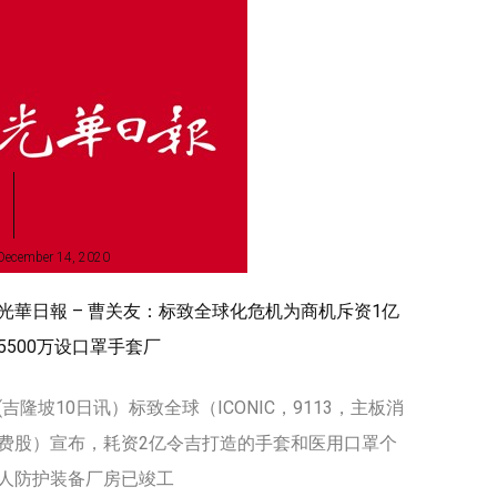
December 14, 2020
光華日報 – 曹关友：标致全球化危机为商机斥资1亿
5500万设口罩手套厂
(吉隆坡10日讯）标致全球（ICONIC，9113，主板消
费股）宣布，耗资2亿令吉打造的手套和医用口罩个
人防护装备厂房已竣工