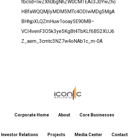
fbclid=IwZXh0bgNhZW0CMTEAc3J0YwZhc
HBfaWQQMjIyMDM5MTc4ODIwMDg5MgA
BHhjpXLQZmHuw1ooay5E90MB–
VCI4venF3O5k3ye5KgBt4TbKLf6BS2XUJ6
Z_aem_3cmtc3NZ7w4oNAb1c_m-0A
Corporate Home
About
Core Businesses
Investor Relations
Projects
Media Center
Contact