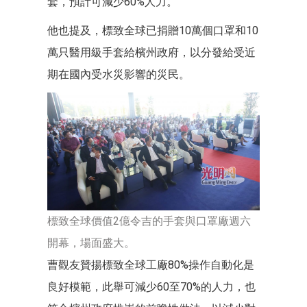
套，預計可減少60%人力。”
他也提及，標致全球已捐贈10萬個口罩和10
萬只醫用級手套給檳州政府，以分發給受近
期在國內受水災影響的災民。
標致全球價值2億令吉的手套與口罩廠週六
開幕，場面盛大。
曹觀友贊揚標致全球工廠80%操作自動化是
良好模範，此舉可減少60至70%的人力，也