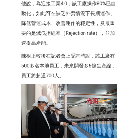
他說，為迎接工業4.0，該工廠操作80%已自
動化，如此可在缺乏外勞情況下長期運作、
降低營運成本、改善運作的穩定性，及最重
要的是減低拒絕率（Rejection rate），並加
速提高產能。
陳祖正較後在記者會上受詢時說，該工廠有
500多名本地員工，未來開發多6條生產線，
員工將超過700人。