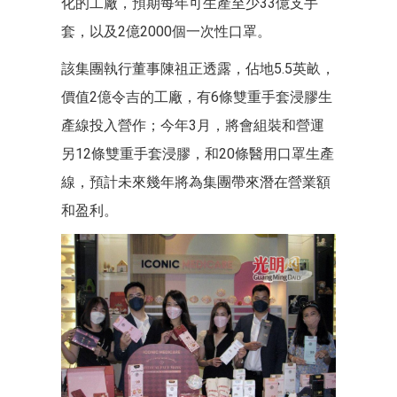
化的工廠，預期每年可生產至少33億支手
套，以及2億2000個一次性口罩。
該集團執行董事陳祖正透露，佔地5.5英畝，
價值2億令吉的工廠，有6條雙重手套浸膠生
產線投入營作；今年3月，將會組裝和營運
另12條雙重手套浸膠，和20條醫用口罩生產
線，預計未來幾年將為集團帶來潛在營業額
和盈利。