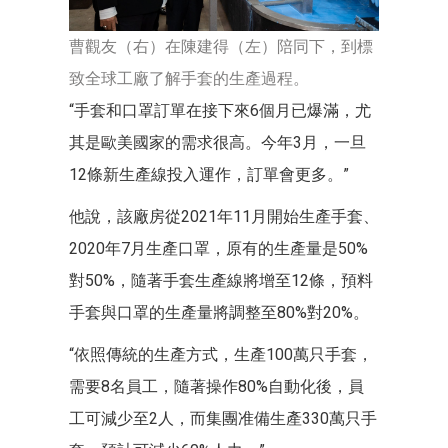
曹觀友（右）在陳建得（左）陪同下，到標
致全球工廠了解手套的生產過程。
“手套和口罩訂單在接下來6個月已爆滿，尤
其是歐美國家的需求很高。今年3月，一旦
12條新生產線投入運作，訂單會更多。”
他說，該廠房從2021年11月開始生產手套、
2020年7月生產口罩，原有的生產量是50%
對50%，隨著手套生產線將增至12條，預料
手套與口罩的生產量將調整至80%對20%。
“依照傳統的生產方式，生產100萬只手套，
需要8名員工，隨著操作80%自動化後，員
工可減少至2人，而集團准備生產330萬只手