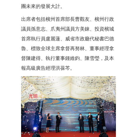
團未來的發展大計。
出席者包括檳州首席部長曹觀友、檳州行政
議員孫意志、爪夷州議員方美錸、投資檳城
首席執行員盧麗蓮、威省市政廳代秘書巴德
魯、標致全球主席拿督再努林、董事經理拿
督陳建得、執行董事鍾維鈞、陳雪瑩，及本
報高級廣告經理洪葆芩。