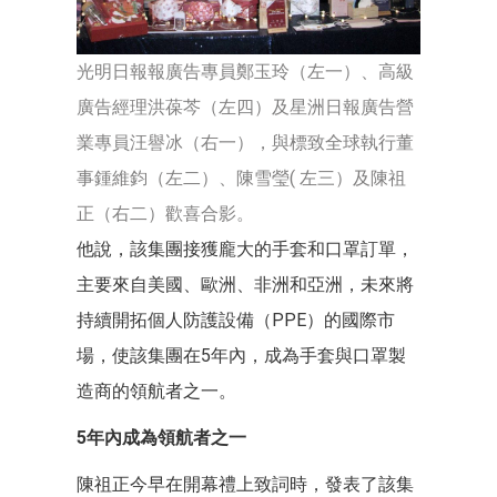
光明日報報廣告專員鄭玉玲（左一）、高級
廣告經理洪葆芩（左四）及星洲日報廣告營
業專員汪譽冰（右一），與標致全球執行董
事鍾維鈞（左二）、陳雪瑩( 左三）及陳祖
正（右二）歡喜合影。
他說，該集團接獲龐大的手套和口罩訂單，
主要來自美國、歐洲、非洲和亞洲，未來將
持續開拓個人防護設備（PPE）的國際市
場，使該集團在5年內，成為手套與口罩製
造商的領航者之一。
5年內成為領航者之一
陳祖正今早在開幕禮上致詞時，發表了該集