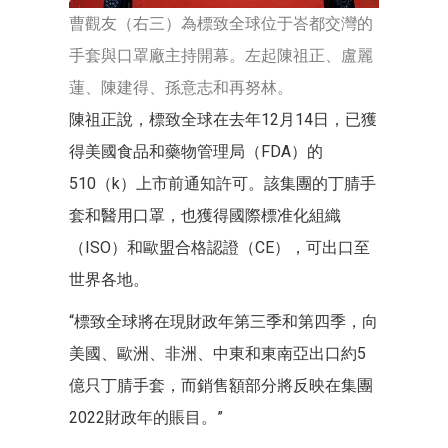
曹觀友（右三）為標致全球位于峇都交灣的
手套與口罩廠主持開幕。左起陳祖正、盧麗
蓮、陳建得、孫意志和再努林。
陳祖正說，標致全球在去年12月14日，已獲
得美國食品和藥物管理局（FDA）的
510（k）上市前通知許可。該集團的丁腈手
套和醫用口罩，也獲得國際標准化組織
（ISO）和歐盟合格認證（CE），可出口至
世界各地。
“標致全球將在現財政年第三季和第四季，向
美國、歐洲、非洲、中東和東南亞出口約5
億只丁腈手套，而銷售額部分將反映在集團
2022財政年的賬目。”