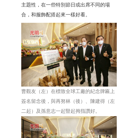
主題性，在一些特別節日或出席不同的場
合，和服飾配搭起來一樣好看。
曹觀友（左）在標致全球工廠的紀念牌匾上
簽名留念後，與再努林（後）、陳建得（左
二起）及孫意志一起豎起拇指讚好。